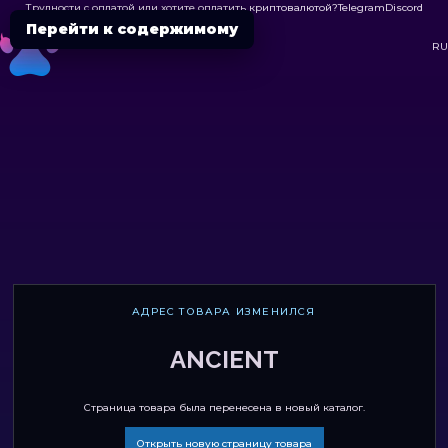
Трудности с оплатой или хотите оплатить криптовалютой?
Telegram
Discord

Перейти к содержимому
DC
RU
АДРЕС ТОВАРА ИЗМЕНИЛСЯ
ANCIENT
Страница товара была перенесена в новый каталог.
Открыть новую страницу товара