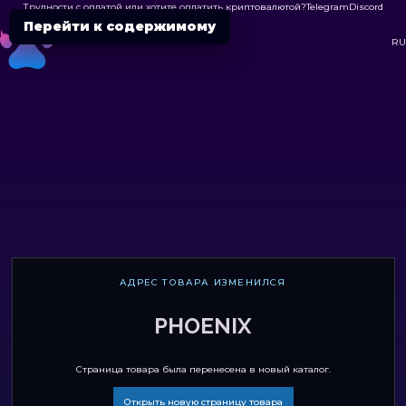
Трудности с оплатой или хотите оплатить криптовалютой?
Telegram
Discord

Перейти к содержимому
DC
RU
АДРЕС ТОВАРА ИЗМЕНИЛСЯ
PHOENIX
Страница товара была перенесена в новый каталог.
Открыть новую страницу товара