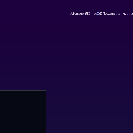
Каталог
О нас
Поддержка
Язык
RU



