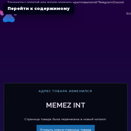
Трудности с оплатой или хотите оплатить криптовалютой?
Telegram
Discord

Перейти к содержимому
DC
RU
АДРЕС ТОВАРА ИЗМЕНИЛСЯ
MEMEZ INT
Страница товара была перенесена в новый каталог.
Открыть новую страницу товара