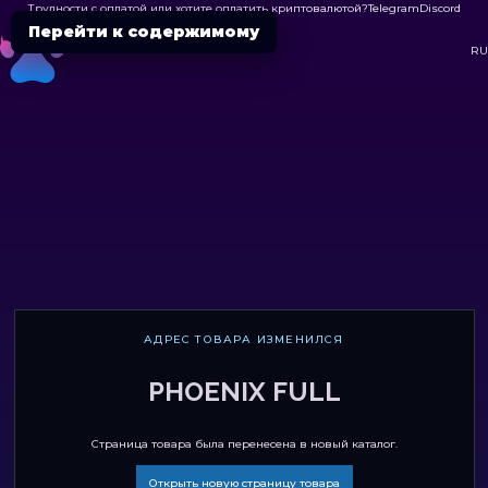
Трудности с оплатой или хотите оплатить криптовалютой?
Telegram
Discord

Перейти к содержимому
DC
RU
АДРЕС ТОВАРА ИЗМЕНИЛСЯ
PHOENIX FULL
Страница товара была перенесена в новый каталог.
Открыть новую страницу товара