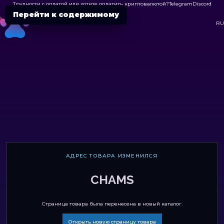
Трудности с оплатой или хотите оплатить криптовалютой?
Telegram
Discord

Перейти к содержимому
DC
RU
АДРЕС ТОВАРА ИЗМЕНИЛСЯ
CHAMS
Страница товара была перенесена в новый каталог.
Открыть новую страницу товара