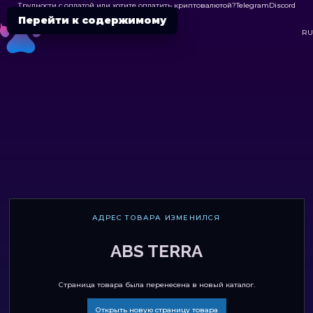
Трудности с оплатой или хотите оплатить криптовалютой?
Telegram
Discord

Перейти к содержимому
DC
RU
АДРЕС ТОВАРА ИЗМЕНИЛСЯ
ABS TERRA
Страница товара была перенесена в новый каталог.
Открыть новую страницу товара