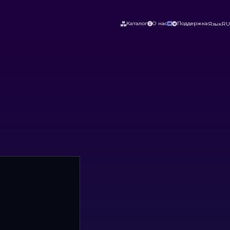
Каталог
О нас
Поддержка
Язык
RU



