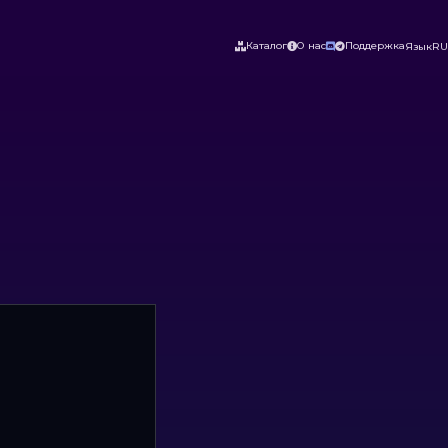
Каталог
О нас
Поддержка
Язык
RU



