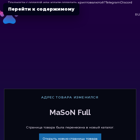
Трудности с оплатой или хотите оплатить криптовалютой?
Telegram
Discord

Перейти к содержимому
DC
RU
АДРЕС ТОВАРА ИЗМЕНИЛСЯ
MaSoN Full
Страница товара была перенесена в новый каталог.
Открыть новую страницу товара