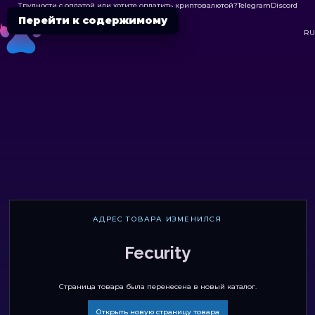
Трудности с оплатой или хотите оплатить криптовалютой?
Telegram
Discord

Перейти к содержимому
DC
RU
АДРЕС ТОВАРА ИЗМЕНИЛСЯ
Fecurity
Страница товара была перенесена в новый каталог.
Открыть новую страницу товара