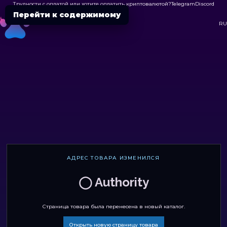
Трудности с оплатой или хотите оплатить криптовалютой?
Telegram
Discord

Перейти к содержимому
DC
RU
АДРЕС ТОВАРА ИЗМЕНИЛСЯ
◯ Authority
Страница товара была перенесена в новый каталог.
Открыть новую страницу товара