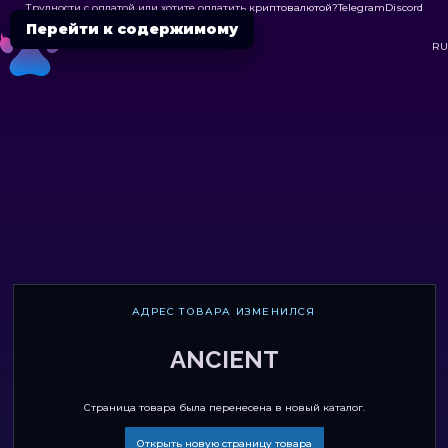
Трудности с оплатой или хотите оплатить криптовалютой?
Telegram
Discord

Перейти к содержимому
DC
RU
АДРЕС ТОВАРА ИЗМЕНИЛСЯ
ANCIENT
Страница товара была перенесена в новый каталог.
Открыть новую страницу товара