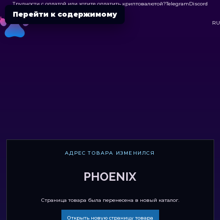
Трудности с оплатой или хотите оплатить криптовалютой?
Telegram
Discord

Перейти к содержимому
DC
RU
АДРЕС ТОВАРА ИЗМЕНИЛСЯ
PHOENIX
Страница товара была перенесена в новый каталог.
Открыть новую страницу товара