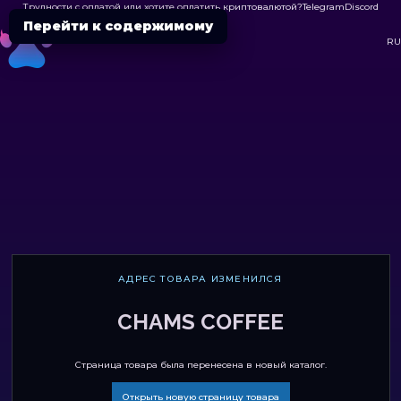
Трудности с оплатой или хотите оплатить криптовалютой?
Telegram
Discord

Перейти к содержимому
DC
RU
АДРЕС ТОВАРА ИЗМЕНИЛСЯ
CHAMS COFFEE
Страница товара была перенесена в новый каталог.
Открыть новую страницу товара