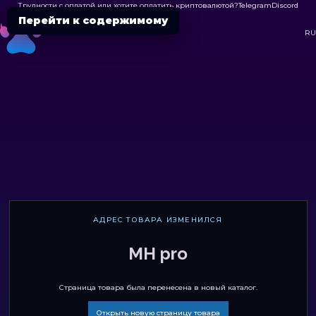
Трудности с оплатой или хотите оплатить криптовалютой?
Telegram
Discord

Перейти к содержимому
DC
RU
АДРЕС ТОВАРА ИЗМЕНИЛСЯ
MH pro
Страница товара была перенесена в новый каталог.
Открыть новую страницу товара